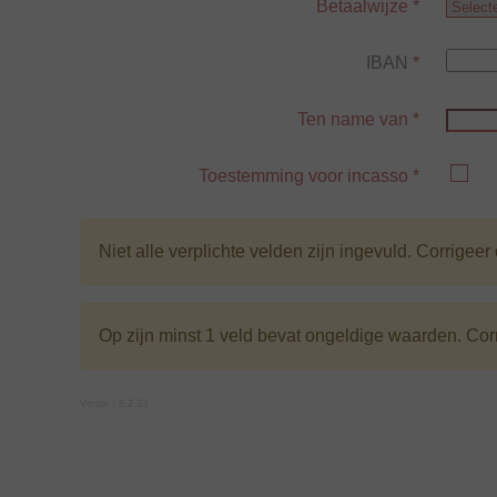
Betaalwijze
*
IBAN
*
Ten name van
*
Toestemming voor incasso
*
Niet alle verplichte velden zijn ingevuld. Corrigeer
Op zijn minst 1 veld bevat ongeldige waarden. Cor
Versie : 8.2.33