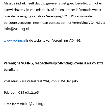
Als u de indruk heeft dat uw gegevens niet goed beveiligd zijn of er
aanwijzingen zijn van misbruik, of indien u meer informatie wenst
over de beveiliging van door
Vereniging VO-ING
verzamelde
persoonsgegevens, neem dan contact
op
met
Vereniging VO-ING
via
info@vo-ing.nl
.
www.vo-ing.nl
is
de
website van
Vereniging VO-ING
.
Vereniging VO-ING
, respectievelijk Stichting Bovom
is als volgt te
bereiken:
Postadres:
Paul
Pellastraat
234, 7558 HM Hengelo
Telefoon:
035
6312165
info@vo-ing.nl
E-mailadres: