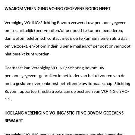
WAAROM
V
ERENIGING
VO-ING
GEGEVENS NODIG HEEFT
Vereniging VO-ING
/Stichting Bovom
verwerkt uw persoonsgegevens
om
u schriftelijk (per e-mail en/of per post) te kunnen benaderen
,
dan wel om telefonisch contact met u op te kunnen nemen als u daar
om verzoekt, en/of om
indien
u per e-mail en/of per post
onverhoopt
niet bereikt kunt worden.
Daarnaast
kan
Vereniging VO-ING
/ Stichting Bovom
uw
persoonsgegevens gebruiken in het kader van het uitvoeren van
de
met u gesloten overeenkomst
betreffende uw lidmaatschap.
Stichting
Bovom rapporteert rechtstreeks aan de besturen van VO-ING en VO-
NN.
HOE LANG
V
ERENIGING
VO-ING
/ S
TICHTING BOVOM
GEGEVENS
BEWAART