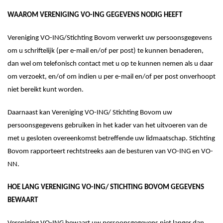
WAAROM
V
ERENIGING
VO-ING
GEGEVENS NODIG HEEFT
Vereniging VO-ING
/Stichting Bovom
verwerkt uw persoonsgegevens
om
u schriftelijk (per e-mail en/of per post) te kunnen benaderen
,
dan wel om telefonisch contact met u op te kunnen nemen als u daar
om verzoekt, en/of om
indien
u per e-mail en/of per post
onverhoopt
niet bereikt kunt worden.
Daarnaast
kan
Vereniging VO-ING
/ Stichting Bovom
uw
persoonsgegevens gebruiken in het kader van het uitvoeren van
de
met u gesloten overeenkomst
betreffende uw lidmaatschap.
Stichting
Bovom rapporteert rechtstreeks aan de besturen van VO-ING en VO-
NN.
HOE LANG
V
ERENIGING
VO-ING
/ S
TICHTING BOVOM
GEGEVENS
BEWAART