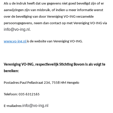
Als u de indruk heeft dat uw gegevens niet goed beveiligd zijn of er
aanwijzingen zijn van misbruik, of indien u meer informatie wenst
over de beveiliging van door
Vereniging VO-ING
verzamelde
persoonsgegevens, neem dan contact
op
met
Vereniging VO-ING
via
info@vo-ing.nl
.
www.vo-ing.nl
is
de
website van
Vereniging VO-ING
.
Vereniging VO-ING
, respectievelijk Stichting Bovom
is als volgt te
bereiken:
Postadres:
Paul
Pellastraat
234, 7558 HM Hengelo
Telefoon:
035
6312165
info@vo-ing.nl
E-mailadres: